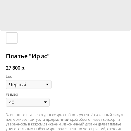
Платье "Ирис"
27 800
р.
Цвет
Размер
Элегантное платье, созданное для особых случаев. Изысканный силуэт
подчёркивает фигуру, а продуманный крой обеспечивает комфорт и
уверенность в каждом движении. Лаконичный дизайн делает платье
универсальным выбором для торжественных мероприятий, светских