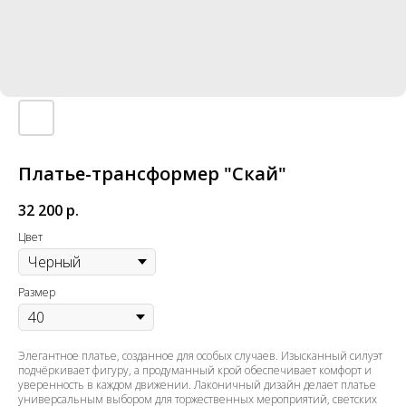
Платье-трансформер "Скай"
32 200
р.
Цвет
Размер
Элегантное платье, созданное для особых случаев. Изысканный силуэт
подчёркивает фигуру, а продуманный крой обеспечивает комфорт и
уверенность в каждом движении. Лаконичный дизайн делает платье
универсальным выбором для торжественных мероприятий, светских