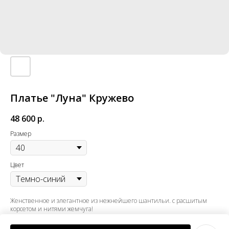
Платье "Луна" Кружево
48 600
р.
Размер
Цвет
Женственное и элегантное из нежнейшего шантильи. с расшитым
корсетом и нитями жемчуга!
Рекомендуемый размер 40-46