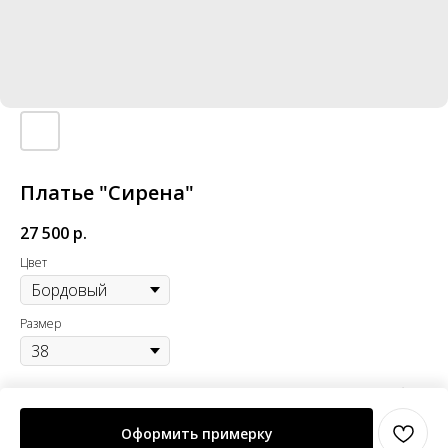
Платье "Сирена"
27 500
р.
Цвет
Размер
Платье А-силуэта из эластичного атласа, с драпировкой по лифу. Юбка
полусолнце.
Оформить примерку