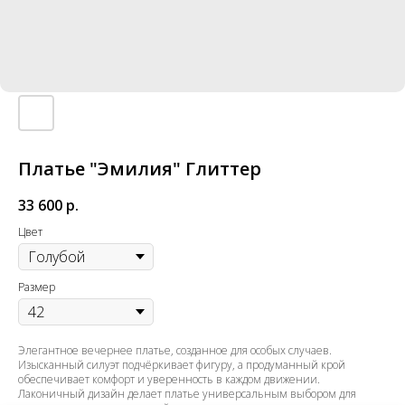
Платье "Эмилия" Глиттер
33 600
р.
Цвет
Размер
Элегантное вечернее платье, созданное для особых случаев.
Изысканный силуэт подчёркивает фигуру, а продуманный крой
обеспечивает комфорт и уверенность в каждом движении.
Лаконичный дизайн делает платье универсальным выбором для