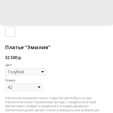
Платье "Эмилия"
32 500
р.
Цвет
Размер
Элегантное вечернее платье, созданное для особых случаев.
Изысканный силуэт подчёркивает фигуру, а продуманный крой
обеспечивает комфорт и уверенность в каждом движении.
Лаконичный дизайн делает платье универсальным выбором для