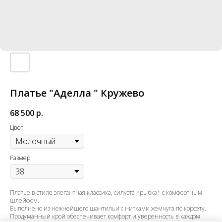
Платье "Аделла " Кружево
68 500
р.
Цвет
Размер
Платье в стиле элегантная классика, силуэта *рыбка* с комфортным
шлейфом.
Выполнено из нежнейшего шантильи с нитками жемчуга по корсету..
Продуманный крой обеспечивает комфорт и уверенность в каждом